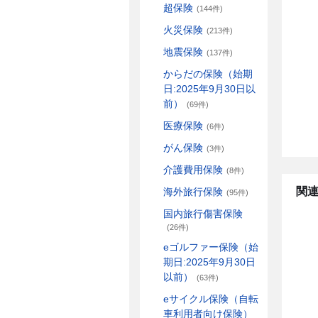
超保険
(144件)
火災保険
(213件)
地震保険
(137件)
からだの保険（始期
日:2025年9月30日以
前）
(69件)
医療保険
(6件)
がん保険
(3件)
介護費用保険
(8件)
関連
海外旅行保険
(95件)
国内旅行傷害保険
(26件)
eゴルファー保険（始
期日:2025年9月30日
以前）
(63件)
eサイクル保険（自転
車利用者向け保険）