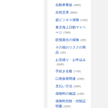
自動車事故
(49件)
自然災害
(80件)
超ビジネス保険
(11件)
東京海上日動マイペ
ージ
(76件)
賠償責任の保険
(2件)
その他のリスクの商
品
(1件)
お見積り・お申込み
(50件)
手続き全般
(77件)
口座振替関連
(23件)
支払い方法
(29件)
保険料の確認
(14件)
保険料控除・控除証
明書
(32件)