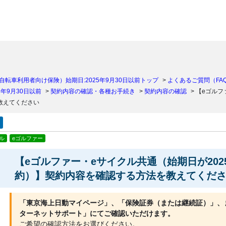
）
自転車利用者向け保険）始期日:2025年9月30日以前トップ
>
よくあるご質問（FA
年9月30日以前
>
契約内容の確認・各種お手続き
>
契約内容の確認
>
【eゴルフ
教えてください
ル
eゴルファー
【eゴルファー・eサイクル共通（始期日が202
約）】契約内容を確認する方法を教えてくだ
「東京海上日動マイページ」、「保険証券（または継続証）」、
ターネットサポート」にてご確認いただけます。
ご希望の確認方法をお選びください。