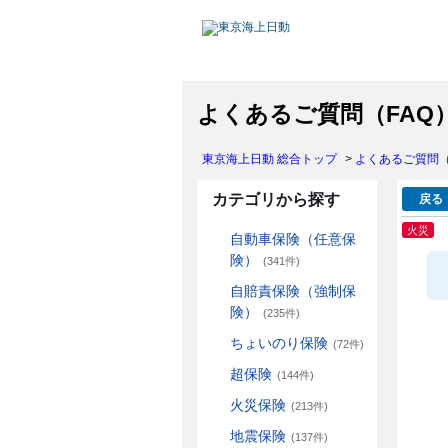
よくあるご質問（FAQ
東京海上日動 総合トップ
>
よくあるご質問（
カテゴリから探す
戻る
火災
自動車保険（任意保
険）
(341件)
自賠責保険（強制保
険）
(235件)
ちょいのり保険
(72件)
超保険
(144件)
火災保険
(213件)
地震保険
(137件)