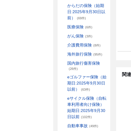
からだの保険（始期
日:2025年9月30日以
前）
(69件)
医療保険
(6件)
がん保険
(3件)
介護費用保険
(8件)
海外旅行保険
(95件)
国内旅行傷害保険
(26件)
関連
eゴルファー保険（始
期日:2025年9月30日
以前）
(63件)
eサイクル保険（自転
車利用者向け保険）
始期日:2025年9月30
日以前
(102件)
自動車事故
(49件)