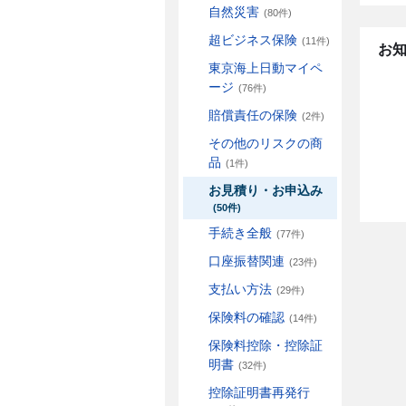
自然災害
(80件)
超ビジネス保険
(11件)
お
東京海上日動マイペ
ージ
(76件)
賠償責任の保険
(2件)
その他のリスクの商
品
(1件)
お見積り・お申込み
(50件)
手続き全般
(77件)
口座振替関連
(23件)
支払い方法
(29件)
保険料の確認
(14件)
保険料控除・控除証
明書
(32件)
控除証明書再発行