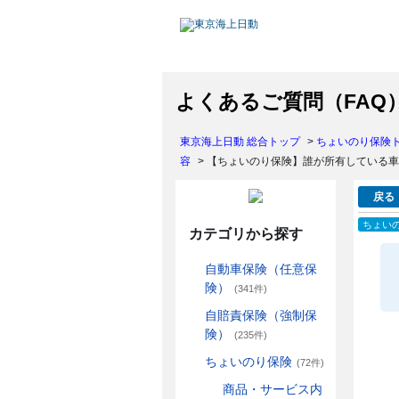
よくあるご質問（FAQ
東京海上日動 総合トップ
>
ちょいのり保険
容
>
【ちょいのり保険】誰が所有している車
戻る
ちょい
カテゴリから探す
自動車保険（任意保
険）
(341件)
自賠責保険（強制保
険）
(235件)
ちょいのり保険
(72件)
商品・サービス内