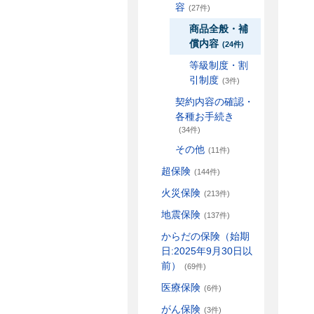
容
(27件)
商品全般・補
償内容
(24件)
等級制度・割
引制度
(3件)
契約内容の確認・
各種お手続き
(34件)
その他
(11件)
超保険
(144件)
火災保険
(213件)
地震保険
(137件)
からだの保険（始期
日:2025年9月30日以
前）
(69件)
医療保険
(6件)
がん保険
(3件)