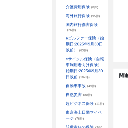
介護費用保険
(8件)
海外旅行保険
(95件)
国内旅行傷害保険
(26件)
eゴルファー保険（始
期日:2025年9月30日
以前）
(63件)
eサイクル保険（自転
車利用者向け保険）
始期日:2025年9月30
関連
日以前
(102件)
自動車事故
(49件)
自然災害
(80件)
超ビジネス保険
(11件)
東京海上日動マイペ
ージ
(76件)
賠償責任の保険
(2件)