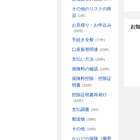
その他のリスクの商
品
(1件)
お見積り・お申込み
お
(50件)
手続き全般
(77件)
口座振替関連
(23件)
支払い方法
(29件)
保険料の確認
(14件)
保険料控除・控除証
明書
(32件)
控除証明書再発行
(10件)
支払調書
(2件)
郵送物
(39件)
その他
(16件)
からだの保険（傷害