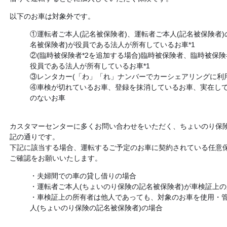
以下のお車は対象外です。
①運転者ご本人(記名被保険者)、運転者ご本人(記名被保険者)
名被保険者)が役員である法人が所有しているお車*1
②(臨時被保険者*2を追加する場合)臨時被保険者、臨時被保
役員である法人が所有しているお車*1
③レンタカー(「わ」「れ」ナンバーでカーシェアリングに利
④車検が切れているお車、登録を抹消しているお車、実在し
のないお車
カスタマーセンターに多くお問い合わせをいただく、ちょいのり保
記の通りです。
下記に該当する場合、運転するご予定のお車に契約されている任意
ご確認をお願いいたします。
・夫婦間での車の貸し借りの場合
・運転者ご本人(ちょいのり保険の記名被保険者)が車検証上
・車検証上の所有者は他人であっても、対象のお車を使用・
人(ちょいのり保険の記名被保険者)の場合