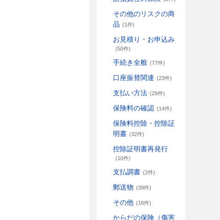
その他のリスクの商
品
(1件)
お見積り・お申込み
(50件)
手続き全般
(77件)
口座振替関連
(23件)
支払い方法
(29件)
保険料の確認
(14件)
保険料控除・控除証
明書
(32件)
控除証明書再発行
(10件)
支払調書
(2件)
郵送物
(39件)
その他
(16件)
からだの保険（傷害