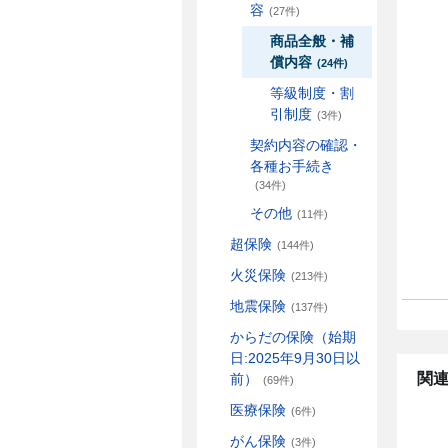
容
(27件)
商品全般・補
償内容
(24件)
等級制度・割
引制度
(3件)
契約内容の確認・
各種お手続き
(34件)
その他
(11件)
超保険
(144件)
火災保険
(213件)
地震保険
(137件)
からだの保険（始期
日:2025年9月30日以
関連
前）
(69件)
医療保険
(6件)
がん保険
(3件)