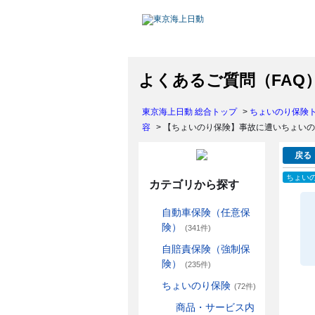
よくあるご質問（FAQ
東京海上日動 総合トップ
>
ちょいのり保険
容
>
【ちょいのり保険】事故に遭いちょいの
戻る
ちょい
カテゴリから探す
自動車保険（任意保
険）
(341件)
自賠責保険（強制保
険）
(235件)
ちょいのり保険
(72件)
商品・サービス内