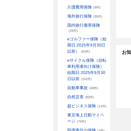
介護費用保険
(8件)
海外旅行保険
(95件)
国内旅行傷害保険
(26件)
eゴルファー保険（始
期日:2025年9月30日
以前）
お
(63件)
eサイクル保険（自転
車利用者向け保険）
始期日:2025年9月30
日以前
(102件)
自動車事故
(49件)
自然災害
(80件)
超ビジネス保険
(11件)
東京海上日動マイペ
ージ
(76件)
賠償責任の保険
(2件)