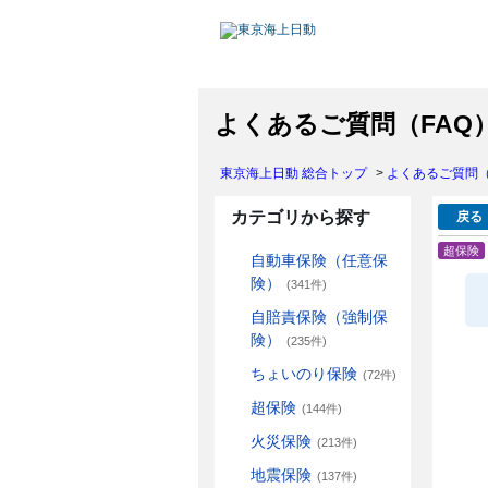
よくあるご質問（FAQ
東京海上日動 総合トップ
>
よくあるご質問（
カテゴリから探す
戻る
超保険
自動車保険（任意保
険）
(341件)
自賠責保険（強制保
険）
(235件)
ちょいのり保険
(72件)
超保険
(144件)
火災保険
(213件)
地震保険
(137件)