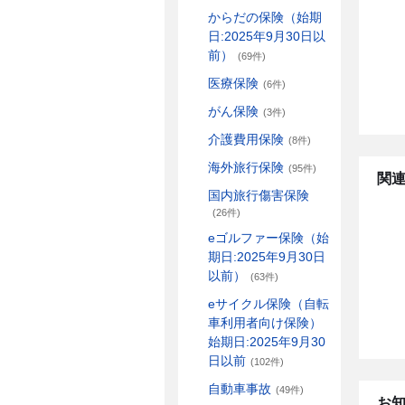
からだの保険（始期
日:2025年9月30日以
前）
(69件)
医療保険
(6件)
がん保険
(3件)
介護費用保険
(8件)
海外旅行保険
(95件)
関連
国内旅行傷害保険
(26件)
eゴルファー保険（始
期日:2025年9月30日
以前）
(63件)
eサイクル保険（自転
車利用者向け保険）
始期日:2025年9月30
日以前
(102件)
自動車事故
(49件)
お