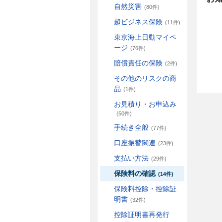
自然災害
(80件)
超ビジネス保険
(11件)
東京海上日動マイペ
ージ
(76件)
賠償責任の保険
(2件)
その他のリスクの商
品
(1件)
お見積り・お申込み
(50件)
手続き全般
(77件)
口座振替関連
(23件)
支払い方法
(29件)
保険料の確認
(14件)
保険料控除・控除証
明書
(32件)
控除証明書再発行