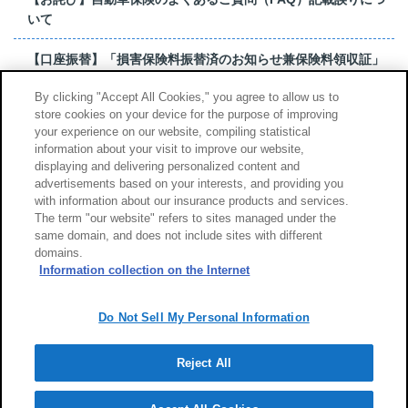
いて
【口座振替】「損害保険料振替済のお知らせ兼保険料領収証」
はがき 発行終了の...
By clicking "Accept All Cookies," you agree to allow us to
store cookies on your device for the purpose of improving
【お詫び】超保険のよくあるご質問（FAQ）記載誤りについて
your experience on our website, compiling statistical
information about your visit to improve our website,
もっと見る
displaying and delivering personalized content and
advertisements based on your interests, and providing you
with information about our insurance products and services.
The term "our website" refers to sites managed under the
same domain, and does not include sites with different
サイトのご利用について
勧誘方針
domains.
個人情報のお取扱い
Information collection on the Internet
Do Not Sell My Personal Information
Reject All
Copyright (c) Tokio Marine & Nichido Fire Insurance Co., Ltd.