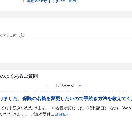
>
専用Webサイト(One-JIBAI)
0文字以内)
内のよくあるご質問
≪
1 / 18ページ
≫
けました。保険の名義を変更したいので手続き方法を教えてく
bでお手続きいただけます。 ＞名義が変わった（権利譲渡） なお、We
ただけます。 ご請求受付...
詳細表示