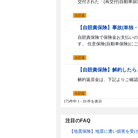
交付された「(再交付)自動車損
自賠責
【自賠責保険】事故(単独
自賠責保険で保険金お支払いの
す。 任意保険(自動車保険)に
自賠責
【自賠責保険】解約したら
解約返戻金は、下記よりご確認
自賠責
175件中 1 - 10 件を表示
注目のFAQ
【地震保険】地震に遭い損害を受