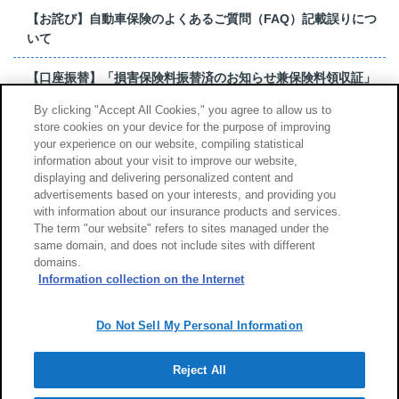
【お詫び】自動車保険のよくあるご質問（FAQ）記載誤りにつ
いて
【口座振替】「損害保険料振替済のお知らせ兼保険料領収証」
はがき 発行終了の...
By clicking "Accept All Cookies," you agree to allow us to
store cookies on your device for the purpose of improving
【お詫び】超保険のよくあるご質問（FAQ）記載誤りについて
your experience on our website, compiling statistical
information about your visit to improve our website,
もっと見る
displaying and delivering personalized content and
advertisements based on your interests, and providing you
with information about our insurance products and services.
The term "our website" refers to sites managed under the
same domain, and does not include sites with different
サイトのご利用について
勧誘方針
domains.
個人情報のお取扱い
Information collection on the Internet
Do Not Sell My Personal Information
Reject All
Copyright (c) Tokio Marine & Nichido Fire Insurance Co., Ltd.