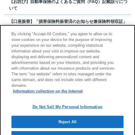
【お詫び】自動車保険のよくあるご質問（FAQ）記載誤りにつ
いて
【口座振替】「損害保険料振替済のお知らせ兼保険料領収証」
はがき 発行終了の...
By clicking "Accept All Cookies," you agree to allow us to
store cookies on your device for the purpose of improving
【お詫び】超保険のよくあるご質問（FAQ）記載誤りについて
your experience on our website, compiling statistical
information about your visit to improve our website,
もっと見る
displaying and delivering personalized content and
advertisements based on your interests, and providing you
with information about our insurance products and services.
The term "our website" refers to sites managed under the
same domain, and does not include sites with different
サイトのご利用について
勧誘方針
domains.
個人情報のお取扱い
Information collection on the Internet
Do Not Sell My Personal Information
Reject All
Copyright (c) Tokio Marine & Nichido Fire Insurance Co., Ltd.