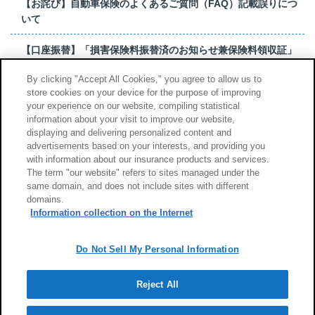
【お詫び】自動車保険のよくあるご質問（FAQ）記載誤りにつ
いて
【口座振替】「損害保険料振替済のお知らせ兼保険料領収証」
はがき 発行終了の...
By clicking "Accept All Cookies," you agree to allow us to
store cookies on your device for the purpose of improving
【お詫び】超保険のよくあるご質問（FAQ）記載誤りについて
your experience on our website, compiling statistical
information about your visit to improve our website,
もっと見る
displaying and delivering personalized content and
advertisements based on your interests, and providing you
with information about our insurance products and services.
The term "our website" refers to sites managed under the
same domain, and does not include sites with different
サイトのご利用について
勧誘方針
domains.
個人情報のお取扱い
Information collection on the Internet
Do Not Sell My Personal Information
Reject All
Copyright (c) Tokio Marine & Nichido Fire Insurance Co., Ltd.