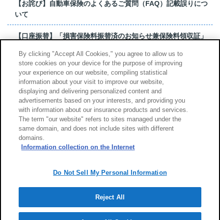
【お詫び】自動車保険のよくあるご質問（FAQ）記載誤りにつ
いて
【口座振替】「損害保険料振替済のお知らせ兼保険料領収証」
はがき 発行終了の...
By clicking "Accept All Cookies," you agree to allow us to
store cookies on your device for the purpose of improving
【お詫び】超保険のよくあるご質問（FAQ）記載誤りについて
your experience on our website, compiling statistical
information about your visit to improve our website,
もっと見る
displaying and delivering personalized content and
advertisements based on your interests, and providing you
with information about our insurance products and services.
The term "our website" refers to sites managed under the
same domain, and does not include sites with different
サイトのご利用について
勧誘方針
domains.
個人情報のお取扱い
Information collection on the Internet
Do Not Sell My Personal Information
Reject All
Copyright (c) Tokio Marine & Nichido Fire Insurance Co., Ltd.