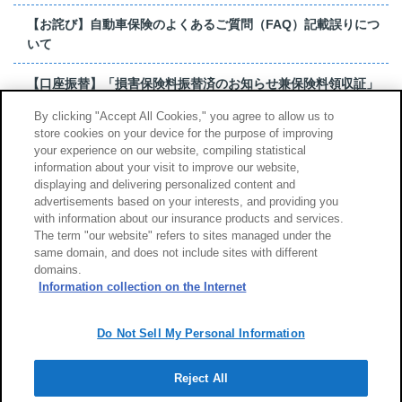
【お詫び】自動車保険のよくあるご質問（FAQ）記載誤りにつ
いて
【口座振替】「損害保険料振替済のお知らせ兼保険料領収証」
はがき 発行終了の...
By clicking "Accept All Cookies," you agree to allow us to
store cookies on your device for the purpose of improving
【お詫び】超保険のよくあるご質問（FAQ）記載誤りについて
your experience on our website, compiling statistical
information about your visit to improve our website,
もっと見る
displaying and delivering personalized content and
advertisements based on your interests, and providing you
with information about our insurance products and services.
The term "our website" refers to sites managed under the
same domain, and does not include sites with different
サイトのご利用について
勧誘方針
domains.
個人情報のお取扱い
Information collection on the Internet
Do Not Sell My Personal Information
Reject All
Copyright (c) Tokio Marine & Nichido Fire Insurance Co., Ltd.