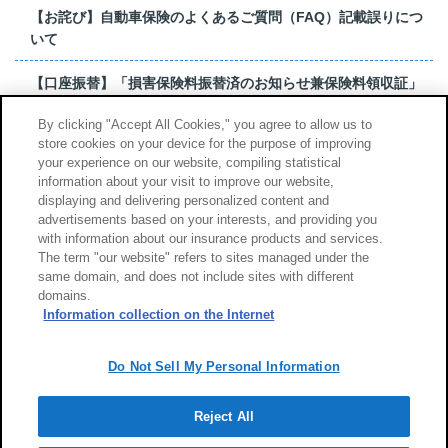
【お詫び】自動車保険のよくあるご質問（FAQ）記載誤りにつ
いて
【口座振替】「損害保険料振替済のお知らせ兼保険料領収証」
はがき 発行終了の...
By clicking "Accept All Cookies," you agree to allow us to
store cookies on your device for the purpose of improving
【お詫び】超保険のよくあるご質問（FAQ）記載誤りについて
your experience on our website, compiling statistical
information about your visit to improve our website,
もっと見る
displaying and delivering personalized content and
advertisements based on your interests, and providing you
with information about our insurance products and services.
The term "our website" refers to sites managed under the
same domain, and does not include sites with different
サイトのご利用について
勧誘方針
domains.
個人情報のお取扱い
Information collection on the Internet
Do Not Sell My Personal Information
Reject All
Copyright (c) Tokio Marine & Nichido Fire Insurance Co., Ltd.