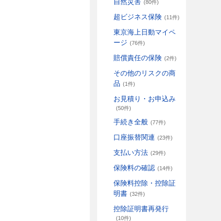
自然災害
(80件)
超ビジネス保険
(11件)
東京海上日動マイペ
ージ
(76件)
賠償責任の保険
(2件)
その他のリスクの商
品
(1件)
お見積り・お申込み
(50件)
手続き全般
(77件)
口座振替関連
(23件)
支払い方法
(29件)
保険料の確認
(14件)
保険料控除・控除証
明書
(32件)
控除証明書再発行
(10件)