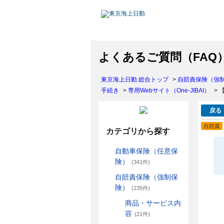
よくあるご質問（FAQ
東京海上日動 総合トップ
>
自賠責保険（強
手続き
>
専用Webサイト（One-JIBAI）
>
戻る
自賠責
カテゴリから探す
自動車保険（任意保
険）
(341件)
自賠責保険（強制保
険）
(235件)
商品・サービス内
容
(21件)