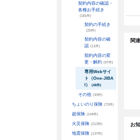
契約内容の確認・
各種お手続き
(181件)
契約の手続き
(25件)
契約内容の確
関連
認
(11件)
契約内容の変
更・解約
(97件)
専用Webサイ
ト（One-JIBA
I）
(48件)
その他
(33件)
ちょいのり保険
(72件)
超保険
(144件)
火災保険
お
(213件)
地震保険
(137件)