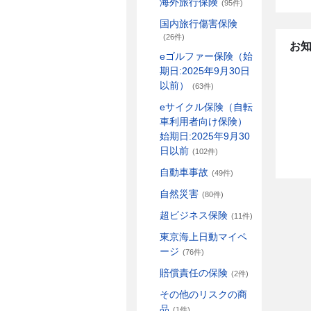
海外旅行保険
(95件)
国内旅行傷害保険
(26件)
お
eゴルファー保険（始
期日:2025年9月30日
以前）
(63件)
eサイクル保険（自転
車利用者向け保険）
始期日:2025年9月30
日以前
(102件)
自動車事故
(49件)
自然災害
(80件)
超ビジネス保険
(11件)
東京海上日動マイペ
ージ
(76件)
賠償責任の保険
(2件)
その他のリスクの商
品
(1件)