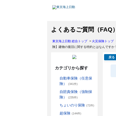
よくあるご質問（FAQ
東京海上日動 総合トップ
>
火災保険トップ
険】建物の復旧に関する特約とはなんですか
戻る
カテゴリから探す
自動車保険（任意保
険）
(341件)
自賠責保険（強制保
険）
(235件)
ちょいのり保険
(72件)
超保険
(144件)