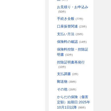
お見積り・お申込み
(50件)
手続き全般
(77件)
口座振替関連
(23件)
支払い方法
(29件)
保険料の確認
(14件)
保険料控除・控除証
明書
(32件)
控除証明書再発行
(10件)
支払調書
(2件)
郵送物
(39件)
その他
(16件)
からだの保険（傷害
定額）始期日:2025年
10月1日以降
(98件)