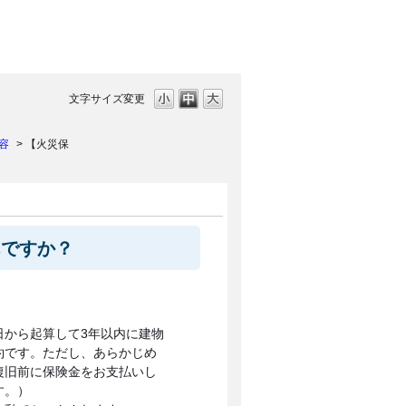
文字サイズ変更
容
>
【火災保
んですか？
日から起算して3年以内に建物
約です。ただし、あらかじめ
復旧前に保険金をお支払いし
す。）