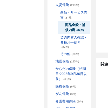
火災保険
(213件)
商品・サービス内
容
(87件)
商品全般・補
償内容
(87件)
契約内容の確認・
各種お手続き
(87件)
その他
(38件)
地震保険
(137件)
関連
からだの保険（始期
日:2025年9月30日以
前）
(69件)
医療保険
(6件)
がん保険
(3件)
介護費用保険
(8件)