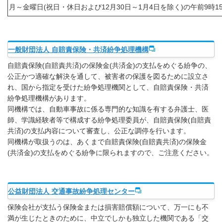
月～金曜日(祝日・休日および12月30日～1月4日を除く)の午前9時1
一般財団法人 自賠責保険・共済紛争処理機構
自賠責保険(自賠責共済)の保険金(共済金)の支払をめぐる紛争の、
公正かつ適確な解決を通して、被害者の保護を図るために設立さ
れ、国から指定を受けた紛争処理機関として、自賠責保険・共済
紛争処理機構があります。
同機構では、自動車事故に係る専門的な知識を有する弁護士、医
師、学識経験者等で構成する紛争処理委員が、自賠責保険(自賠責
共済)の支払内容について審査し、公正な調停を行います。
同機構が取扱うのは、あくまで自賠責保険(自賠責共済)の保険金
(共済金)の支払をめぐる紛争に限られますので、ご注意ください。
公益財団法人 交通事故紛争処理センター
保険会社が支払う保険金または損害賠償額について、万一にも不
満が生じたときのために、中立でしかも独立した機関である「交