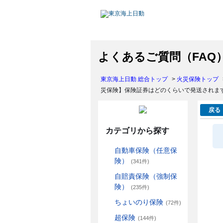
よくあるご質問（FAQ
東京海上日動 総合トップ
>
火災保険トップ
災保険】保険証券はどのくらいで発送されま
戻る
カテゴリから探す
自動車保険（任意保
険）
(341件)
自賠責保険（強制保
険）
(235件)
ちょいのり保険
(72件)
超保険
(144件)