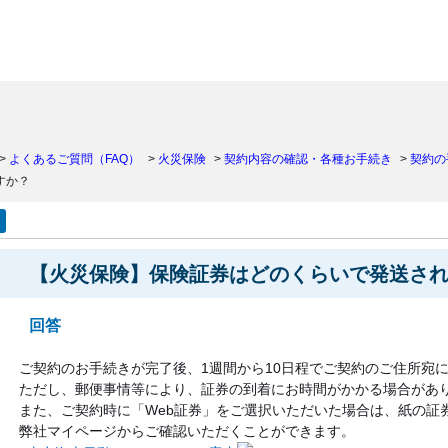
）
>
よくあるご質問（FAQ）
>
火災保険
>
契約内容の確認・各種お手続き
>
契約の
すか？
【火災保険】保険証券はどのくらいで発送さ
回答
ご契約のお手続きが完了後、1週間から10日程でご契約のご住所宛
ただし、郵便事情等により、証券の到着にお時間がかかる場合があ
また、ご契約時に「Web証券」をご選択いただいた場合は、紙の証
弊社マイページからご確認いただくことができます。