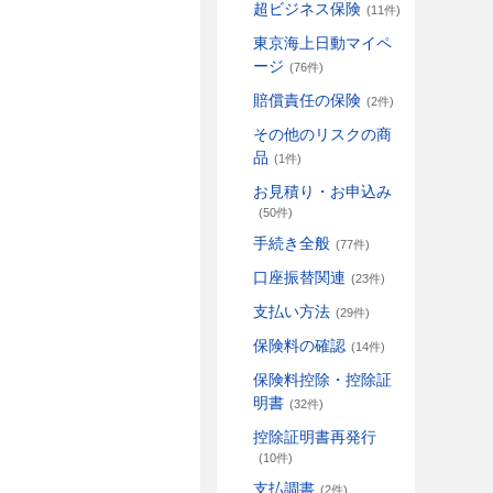
超ビジネス保険
(11件)
東京海上日動マイペ
ージ
(76件)
賠償責任の保険
(2件)
その他のリスクの商
品
(1件)
お見積り・お申込み
(50件)
手続き全般
(77件)
口座振替関連
(23件)
支払い方法
(29件)
保険料の確認
(14件)
保険料控除・控除証
明書
(32件)
控除証明書再発行
(10件)
支払調書
(2件)