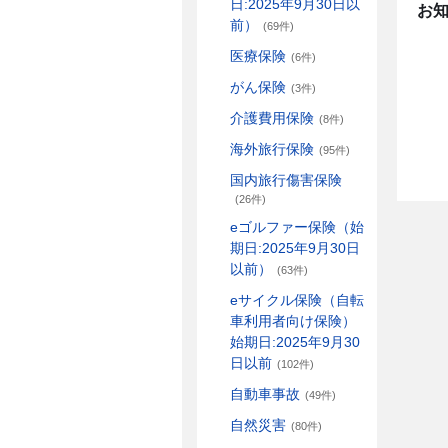
日:2025年9月30日以
お
前）
(69件)
医療保険
(6件)
がん保険
(3件)
介護費用保険
(8件)
海外旅行保険
(95件)
国内旅行傷害保険
(26件)
eゴルファー保険（始
期日:2025年9月30日
以前）
(63件)
eサイクル保険（自転
車利用者向け保険）
始期日:2025年9月30
日以前
(102件)
自動車事故
(49件)
自然災害
(80件)