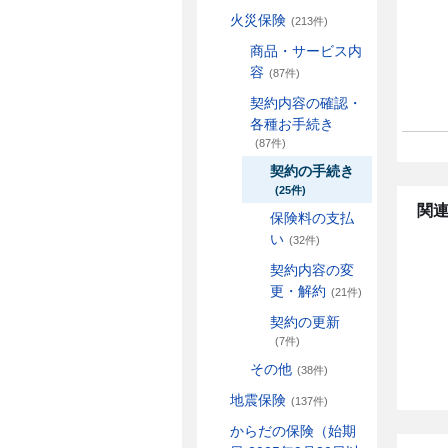
火災保険
(213件)
商品・サービス内
容
(87件)
契約内容の確認・
各種お手続き
(87件)
契約の手続き
(25件)
関連
保険料の支払
い
(32件)
契約内容の変
更・解約
(21件)
契約の更新
(7件)
その他
(38件)
地震保険
(137件)
からだの保険（始期