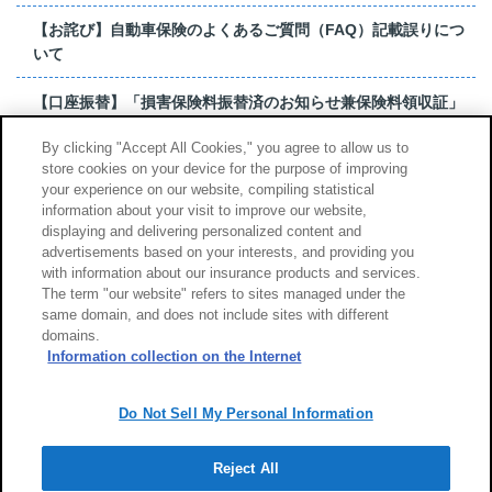
【お詫び】自動車保険のよくあるご質問（FAQ）記載誤りにつ
いて
【口座振替】「損害保険料振替済のお知らせ兼保険料領収証」
はがき 発行終了の...
By clicking "Accept All Cookies," you agree to allow us to
store cookies on your device for the purpose of improving
【お詫び】超保険のよくあるご質問（FAQ）記載誤りについて
your experience on our website, compiling statistical
information about your visit to improve our website,
もっと見る
displaying and delivering personalized content and
advertisements based on your interests, and providing you
with information about our insurance products and services.
The term "our website" refers to sites managed under the
same domain, and does not include sites with different
サイトのご利用について
勧誘方針
domains.
個人情報のお取扱い
Information collection on the Internet
Do Not Sell My Personal Information
Reject All
Copyright (c) Tokio Marine & Nichido Fire Insurance Co., Ltd.