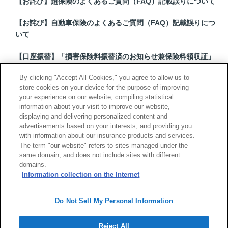
【お詫び】超保険のよくあるご質問（FAQ）記載誤りについて
【お詫び】自動車保険のよくあるご質問（FAQ）記載誤りにつ
いて
【口座振替】「損害保険料振替済のお知らせ兼保険料領収証」
はがき 発行終了の...
By clicking "Accept All Cookies," you agree to allow us to
store cookies on your device for the purpose of improving
【お詫び】超保険のよくあるご質問（FAQ）記載誤りについて
your experience on our website, compiling statistical
information about your visit to improve our website,
もっと見る
displaying and delivering personalized content and
advertisements based on your interests, and providing you
with information about our insurance products and services.
The term "our website" refers to sites managed under the
same domain, and does not include sites with different
サイトのご利用について
勧誘方針
domains.
個人情報のお取扱い
Information collection on the Internet
Do Not Sell My Personal Information
Reject All