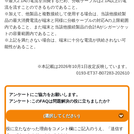
※最大2.1Aの電流を消費するため、分岐ケーブルは2.1A以上の電
流を流すことのできるものであること。
※加えて、他製品と複数接続して使用する場合は、当該他接続製
品の最大消費電流が端末と同様に分岐ケーブルの対応Aの上限範囲
内であること、また端末と当該他接続製品の合計Aがシガーソケッ
トの容量範囲内であること。
※上記を満たさない場合は、端末に十分な電流が供給されない可
能性があること。
※本記載は2026年10月1日改定反映しています。
0193-ET37-B07283-202610
アンケートにご協力をお願いします。
アンケート:このFAQは問題解決の役に立ちましたか?
(選択してください)
役に立たなかった理由をコメント欄にご記入のうえ、「送信す