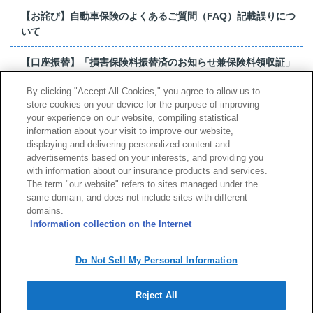
【お詫び】自動車保険のよくあるご質問（FAQ）記載誤りにつ
いて
【口座振替】「損害保険料振替済のお知らせ兼保険料領収証」
はがき 発行終了の...
By clicking "Accept All Cookies," you agree to allow us to
store cookies on your device for the purpose of improving
【お詫び】超保険のよくあるご質問（FAQ）記載誤りについて
your experience on our website, compiling statistical
information about your visit to improve our website,
もっと見る
displaying and delivering personalized content and
advertisements based on your interests, and providing you
with information about our insurance products and services.
The term "our website" refers to sites managed under the
same domain, and does not include sites with different
サイトのご利用について
勧誘方針
domains.
個人情報のお取扱い
Information collection on the Internet
Do Not Sell My Personal Information
Reject All
Copyright (c) Tokio Marine & Nichido Fire Insurance Co., Ltd.