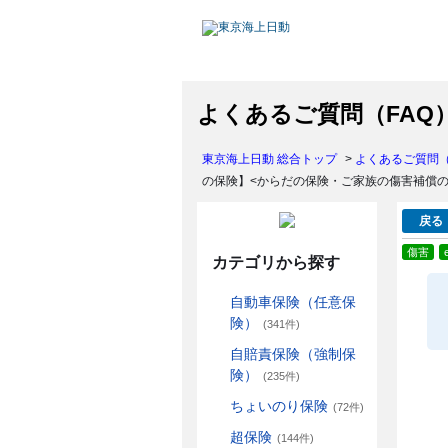
よくあるご質問（FAQ
東京海上日動 総合トップ
>
よくあるご質問（
の保険】<からだの保険・ご家族の傷害補償
戻る
傷害
カテゴリから探す
自動車保険（任意保
険）
(341件)
自賠責保険（強制保
険）
(235件)
ちょいのり保険
(72件)
超保険
(144件)