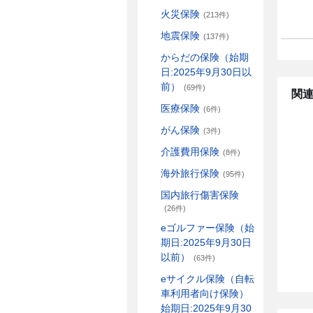
火災保険
(213件)
地震保険
(137件)
からだの保険（始期
日:2025年9月30日以
前）
(69件)
関連
医療保険
(6件)
がん保険
(3件)
介護費用保険
(8件)
海外旅行保険
(95件)
国内旅行傷害保険
(26件)
eゴルファー保険（始
期日:2025年9月30日
以前）
(63件)
eサイクル保険（自転
車利用者向け保険）
始期日:2025年9月30