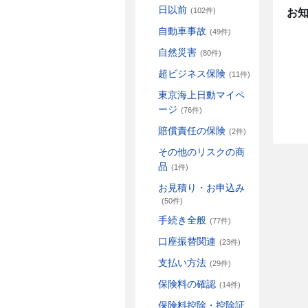
日以前
(102件)
お
自動車事故
(49件)
自然災害
(80件)
超ビジネス保険
(11件)
東京海上日動マイペ
ージ
(76件)
賠償責任の保険
(2件)
その他のリスクの商
品
(1件)
お見積り・お申込み
(50件)
手続き全般
(77件)
口座振替関連
(23件)
支払い方法
(29件)
保険料の確認
(14件)
保険料控除・控除証