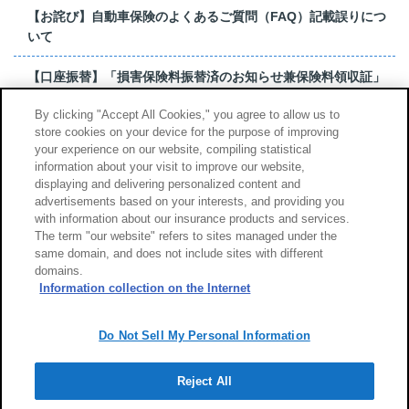
【お詫び】自動車保険のよくあるご質問（FAQ）記載誤りにつ
いて
【口座振替】「損害保険料振替済のお知らせ兼保険料領収証」
はがき 発行終了の...
By clicking "Accept All Cookies," you agree to allow us to
store cookies on your device for the purpose of improving
【お詫び】超保険のよくあるご質問（FAQ）記載誤りについて
your experience on our website, compiling statistical
information about your visit to improve our website,
もっと見る
displaying and delivering personalized content and
advertisements based on your interests, and providing you
with information about our insurance products and services.
The term "our website" refers to sites managed under the
same domain, and does not include sites with different
サイトのご利用について
勧誘方針
domains.
個人情報のお取扱い
Information collection on the Internet
Do Not Sell My Personal Information
Reject All
Copyright (c) Tokio Marine & Nichido Fire Insurance Co., Ltd.