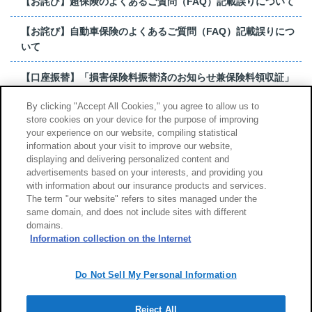
【お詫び】超保険のよくあるご質問（FAQ）記載誤りについて
【お詫び】自動車保険のよくあるご質問（FAQ）記載誤りにつ
いて
【口座振替】「損害保険料振替済のお知らせ兼保険料領収証」
はがき 発行終了の...
By clicking "Accept All Cookies," you agree to allow us to
store cookies on your device for the purpose of improving
【お詫び】超保険のよくあるご質問（FAQ）記載誤りについて
your experience on our website, compiling statistical
information about your visit to improve our website,
もっと見る
displaying and delivering personalized content and
advertisements based on your interests, and providing you
with information about our insurance products and services.
The term "our website" refers to sites managed under the
same domain, and does not include sites with different
サイトのご利用について
勧誘方針
domains.
個人情報のお取扱い
Information collection on the Internet
Do Not Sell My Personal Information
Reject All