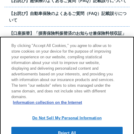
【お詫び】超保険のよくあるご質問（FAQ）記載誤りについて
【お詫び】自動車保険のよくあるご質問（FAQ）記載誤りにつ
いて
【口座振替】「損害保険料振替済のお知らせ兼保険料領収証」
はがき 発行終了の...
By clicking "Accept All Cookies," you agree to allow us to
store cookies on your device for the purpose of improving
【お詫び】超保険のよくあるご質問（FAQ）記載誤りについて
your experience on our website, compiling statistical
information about your visit to improve our website,
もっと見る
displaying and delivering personalized content and
advertisements based on your interests, and providing you
with information about our insurance products and services.
The term "our website" refers to sites managed under the
same domain, and does not include sites with different
サイトのご利用について
勧誘方針
domains.
個人情報のお取扱い
Information collection on the Internet
Do Not Sell My Personal Information
Reject All