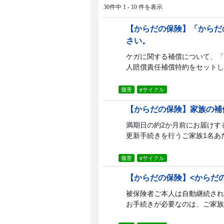
30件中 1 - 10 件を表示
【からだの保険】「からだ
さい。
ケガに関する補償について、「
人賠償責任補償特約をセットし
傷害
eサイクル
【からだの保険】家族の補
満期日の約2か月前にお届けす
更新手続きを行うご家族1名あた
傷害
eサイクル
【からだの保険】<からだ
被保険者ご本人は自動継続され
お手続きが必要なのは、ご家