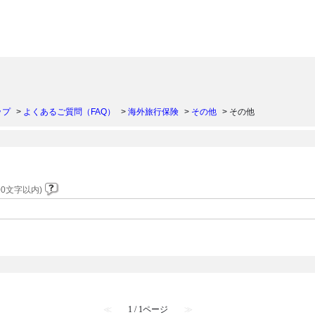
）
ップ
>
よくあるご質問（FAQ）
>
海外旅行保険
>
その他
>
その他
0文字以内)
≪
1 / 1ページ
≫