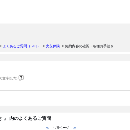
）
>
よくあるご質問（FAQ）
>
火災保険
>
契約内容の確認・各種お手続き
0文字以内)
 』 内のよくあるご質問
≪
4 / 9ページ
≫