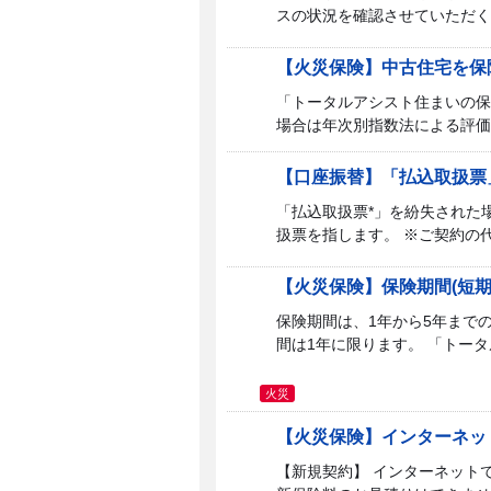
スの状況を確認させていただく
【火災保険】中古住宅を保
「トータルアシスト住まいの保
場合は年次別指数法による評価を
【口座振替】「払込取扱票
「払込取扱票*」を紛失された
扱票を指します。 ※ご契約の代
【火災保険】保険期間(短
保険期間は、1年から5年まで
間は1年に限ります。 「トータ
火災
【火災保険】インターネッ
【新規契約】 インターネット