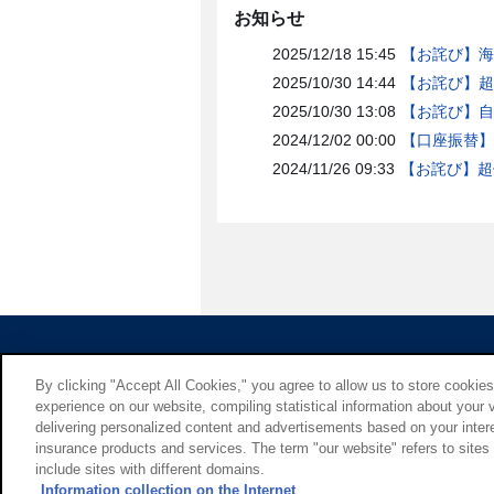
お知らせ
2025/12/18 15:45
【お詫び】海
2025/10/30 14:44
【お詫び】超
2025/10/30 13:08
【お詫び】自
2024/12/02 00:00
【口座振替】
2024/11/26 09:33
【お詫び】超
By clicking "Accept All Cookies," you agree to allow us to store cookie
experience on our website, compiling statistical information about your v
delivering personalized content and advertisements based on your intere
insurance products and services. The term "our website" refers to sit
include sites with different domains.
Information collection on the Internet