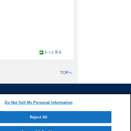
もっと見る
TOPへ
Do Not Sell My Personal Information
Copyright (c) Tokio Marine & Nichido Fire Insurance Co., Ltd.
Reject All