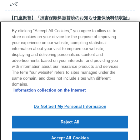
いて
【口座振替】「損害保険料振替済のお知らせ兼保険料領収証」
はがき 発行終了の...
By clicking "Accept All Cookies," you agree to allow us to
store cookies on your device for the purpose of improving
【お詫び】超保険のよくあるご質問（FAQ）記載誤りについて
your experience on our website, compiling statistical
information about your visit to improve our website,
もっと見る
displaying and delivering personalized content and
advertisements based on your interests, and providing you
with information about our insurance products and services.
The term "our website" refers to sites managed under the
same domain, and does not include sites with different
サイトのご利用について
勧誘方針
domains.
個人情報のお取扱い
Information collection on the Internet
Do Not Sell My Personal Information
Reject All
Copyright (c) Tokio Marine & Nichido Fire Insurance Co., Ltd.
Accept All Cookies