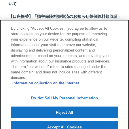
いて
【口座振替】「損害保険料振替済のお知らせ兼保険料領収証」
はがき 発行終了の...
By clicking "Accept All Cookies," you agree to allow us to
store cookies on your device for the purpose of improving
【お詫び】超保険のよくあるご質問（FAQ）記載誤りについて
your experience on our website, compiling statistical
information about your visit to improve our website,
もっと見る
displaying and delivering personalized content and
advertisements based on your interests, and providing you
with information about our insurance products and services.
The term "our website" refers to sites managed under the
same domain, and does not include sites with different
サイトのご利用について
勧誘方針
domains.
個人情報のお取扱い
Information collection on the Internet
Do Not Sell My Personal Information
Reject All
Copyright (c) Tokio Marine & Nichido Fire Insurance Co., Ltd.
Accept All Cookies