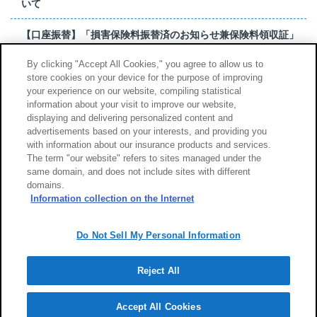
いて
【口座振替】「損害保険料振替済のお知らせ兼保険料領収証」
はがき 発行終了の...
By clicking "Accept All Cookies," you agree to allow us to
store cookies on your device for the purpose of improving
【お詫び】超保険のよくあるご質問（FAQ）記載誤りについて
your experience on our website, compiling statistical
information about your visit to improve our website,
もっと見る
displaying and delivering personalized content and
advertisements based on your interests, and providing you
with information about our insurance products and services.
The term "our website" refers to sites managed under the
same domain, and does not include sites with different
サイトのご利用について
勧誘方針
domains.
個人情報のお取扱い
Information collection on the Internet
Do Not Sell My Personal Information
Reject All
Copyright (c) Tokio Marine & Nichido Fire Insurance Co., Ltd.
Accept All Cookies
Powered by