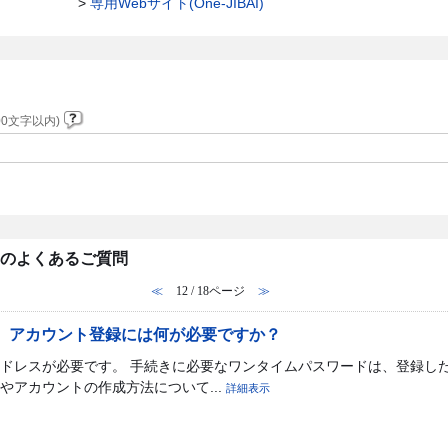
>
専用Webサイト(One-JIBAI)
0文字以内)
内のよくあるご質問
≪
12 / 18ページ
≫
BAI】アカウント登録には何が必要ですか？
ドレスが必要です。 手続きに必要なワンタイムパスワードは、登録した
やアカウントの作成方法について...
詳細表示