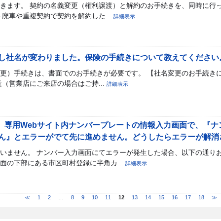
きます。 契約の名義変更（権利譲渡）と解約のお手続きを、同時に行っ
廃車や重複契約で契約を解約した...
詳細表示
し社名が変わりました。保険の手続きについて教えてください
更）手続きは、書面でのお手続きが必要です。 【社名変更のお手続き
（営業店にご来店の場合はご持...
詳細表示
BAI】専用Webサイト内ナンバープレートの情報入力画面で、『
ん』とエラーがでて先に進めません。どうしたらエラーが解消
いません。 ナンバー入力画面にてエラーが発生した場合、以下の通りお
面の下部にある市区町村登録に半角カ...
詳細表示
≪
1
2
…
8
9
10
11
12
13
14
15
16
17
18
≫